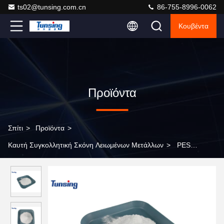
ts02@tunsing.com.cn
86-755-8996-0062
Κουβέντα
Προϊόντα
Σπίτι
>
Προϊόντα
>
Καυτή Συγκολλητική Σκόνη Λειωμένων Μετάλλων
>
PES
Copolyester καυτή συγκολλητική σκόνη λειωμένων μετάλλων για
το ύφασμα, έγκριση ISO9001 Rohs