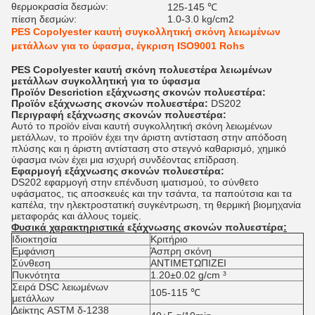
θερμοκρασία δεσμών:
125-145 ℃
πίεση δεσμών:
1.0-3.0 kg/cm2
PES Copolyester καυτή συγκολλητική σκόνη λειωμένων
μετάλλων για το ύφασμα, έγκριση ISO9001 Rohs
PES Copolyester καυτή σκόνη πολυεστέρα λειωμένων
μετάλλων συγκολλητική για το ύφασμα
Προϊόν Descriction εξάχνωσης σκονών πολυεστέρα:
Προϊόν εξάχνωσης σκονών πολυεστέρα:
DS202
Περιγραφή εξάχνωσης σκονών πολυεστέρα:
Αυτό το προϊόν είναι καυτή συγκολλητική σκόνη λειωμένων
μετάλλων, το προϊόν έχει την άριστη αντίσταση στην απόδοση
πλύσης και η άριστη αντίσταση στο στεγνό καθαρισμό, χημικό
ύφασμα ινών έχει μια ισχυρή συνδέοντας επίδραση.
Εφαρμογή
εξάχνωσης σκονών πολυεστέρα
:
DS202 εφαρμογή στην επένδυση ιματισμού, το σύνθετο
υφάσματος, τις αποσκευές και την τσάντα, τα παπούτσια και τα
καπέλα, την ηλεκτροστατική συγκέντρωση, τη θερμική βιομηχανία
μεταφοράς και άλλους τομείς.
Φυσικά χαρακτηριστικά
εξάχνωσης σκονών πολυεστέρα
:
Ιδιοκτησία
Κριτήριο
Εμφάνιση
Άσπρη σκόνη
Σύνθεση
ΑΝΤΙΜΕΤΩΠΙΖΕΙ
Πυκνότητα
1.20±0.02 g/cm ³
Σειρά DSC λειωμένων
105-115 ℃
μετάλλων
Δείκτης ASTM δ-1238