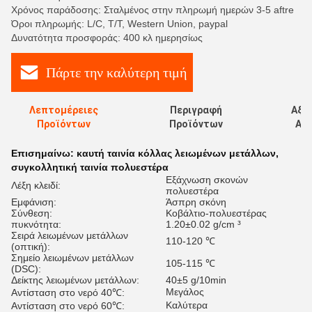
Χρόνος παράδοσης: Σταλμένος στην πληρωμή ημερών 3-5 aftre
Όροι πληρωμής: L/C, T/T, Western Union, paypal
Δυνατότητα προσφοράς: 400 κλ ημερησίως
Πάρτε την καλύτερη τιμή
Λεπτομέρειες
Περιγραφή
Αξι
Προϊόντων
Προϊόντων
Αξι
Επισημαίνω:
καυτή ταινία κόλλας λειωμένων μετάλλων
,
συγκολλητική ταινία πολυεστέρα
Εξάχνωση σκονών
Λέξη κλειδί:
πολυεστέρα
Εμφάνιση:
Άσπρη σκόνη
Σύνθεση:
Κοβάλτιο-πολυεστέρας
πυκνότητα:
1.20±0.02 g/cm ³
Σειρά λειωμένων μετάλλων
110-120 ℃
(οπτική):
Σημείο λειωμένων μετάλλων
105-115 ℃
(DSC):
Δείκτης λειωμένων μετάλλων:
40±5 g/10min
Μεγάλος
Αντίσταση στο νερό 40℃:
Καλύτερα
Αντίσταση στο νερό 60℃: