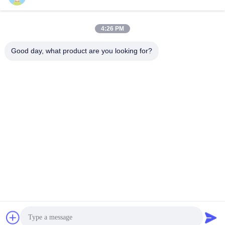
4:26 PM
Good day, what product are you looking for?
Shenzhen Tunsing Plastic Products Co., Ltd.
ts02@tunsing.com.cn
86-755-8996-0062
Βιομηχανική ζώνη Tunsing, Νο 28 χωριό Xiatian, οδός
Longtian, περιοχή Pingshan, πόλη Shenzhen, επαρχία
Γκουαγκντόνγκ, Κίνα
Καλή ποιότητα της Κίνας Καυτή συγκολλητική ταινία
λειωμένων μετάλλων Προμηθευτής. Πνευματικά δικαιώματα
© 2018-2026 Shenzhen Tunsing Plastic Products Co., Ltd. .
Διατηρούνται όλα τα πνευματικά δικαιώματα.