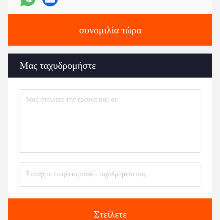
συνομιλία τώρα
Μας ταχυδρομήστε
Στείλετε