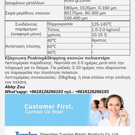
40±5 g/10min
λειωμένων μετάλλων
080μm, 0120μm, 0-160 μm
Σειρά μεγέθους σκονών
80170μm, 80-300 μm
100-400 μm
Θερμοκρασία
Συνδέοντας
125-145℃
παράμετροι
Τύπος
1.0-3.0 kg/cm2
(αναφορά μόνο)
χρόνος
10-15 S
Άριστος
40℃
Αντίσταση πλύσης
/
60℃
/
90℃
Εξάχνωση
Pcaking&Shipping
σκονών πολυεστέρα
Λεπτομέρεια παράδοσης: Ναυτιλία σε 3-5 ημέρες μετά από την
πληρωμή για το δείγμα. Για μαζικές 3-10 ημέρες που εξαρτώνται
σε παραγγελία την ποσότητα πελατών.
Λεπτομέρειες συσκευασίας: 20kg/bag, ή είναι επάνω στην επιλογή
του πελάτη.
Abby Zou
What'sapp: +8618126266193 τηλ.: +8618126266193