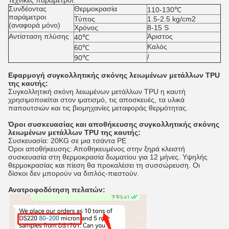
Τεχνικές παράμετροι:
Συνδέοντας
Θερμοκρασία
110-130℃
παράμετροι
Τύπος
1.5-2.5 kg/cm2
(αναφορά μόνο)
Χρόνος
8-15 S
Αντίσταση πλύσης
Άριστος
40℃
Καλός
60℃
/
90℃
Εφαρμογή συγκολλητικής σκόνης λειωμένων μετάλλων TPU
της καυτής:
Συγκολλητική σκόνη λειωμένων μετάλλων TPU η καυτή
χρησιμοποιείται στον ιματισμό, τις αποσκευές, τα υλικά
παπουτσιών και τις βιομηχανίες μεταφοράς θερμότητας.
Όροι συσκευασίας και αποθήκευσης
συγκολλητικής σκόνης
λειωμένων μετάλλων TPU της καυτής:
Συσκευασία: 20KG σε μια τσάντα PE
Όροι αποθήκευσης: Αποθηκευμένος στην ξηρά κλειστή
συσκευασία στη θερμοκρασία δωματίου για 12 μήνες. Υψηλής
θερμοκρασίας και πίεση θα προκαλέσει τη συσσώρευση. Οι
δίσκοι δεν μπορούν να διπλός-πιεστούν.
Ανατροφοδότηση πελατών: