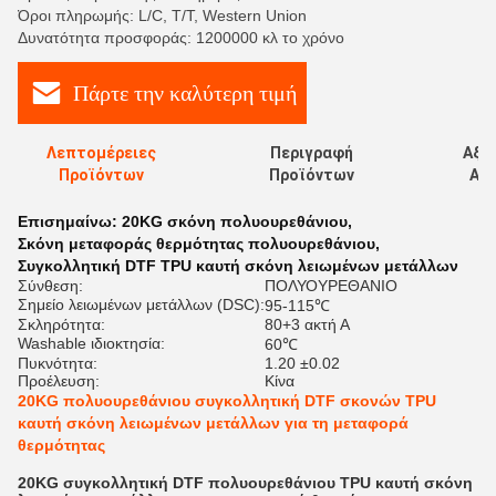
Όροι πληρωμής: L/C, T/T, Western Union
Δυνατότητα προσφοράς: 1200000 κλ το χρόνο
Πάρτε την καλύτερη τιμή
Λεπτομέρειες
Περιγραφή
Αξι
Προϊόντων
Προϊόντων
Αξι
Επισημαίνω:
20KG σκόνη πολυουρεθάνιου
,
Σκόνη μεταφοράς θερμότητας πολυουρεθάνιου
,
Συγκολλητική DTF TPU καυτή σκόνη λειωμένων μετάλλων
Σύνθεση:
ΠΟΛΥΟΥΡΕΘΑΝΙΟ
Σημείο λειωμένων μετάλλων (DSC):
95-115℃
Σκληρότητα:
80+3 ακτή Α
Washable ιδιοκτησία:
60℃
Πυκνότητα:
1.20 ±0.02
Προέλευση:
Κίνα
20KG πολυουρεθάνιου συγκολλητική DTF σκονών TPU
καυτή σκόνη λειωμένων μετάλλων για τη μεταφορά
θερμότητας
20KG συγκολλητική DTF πολυουρεθάνιου TPU καυτή σκόνη