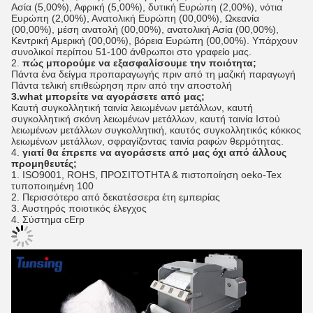
Ασία (5,00%), Αφρική (5,00%), δυτική Ευρώπη (2,00%), νότια
Ευρώπη (2,00%), Ανατολική Ευρώπη (00,00%), Ωκεανία
(00,00%), μέση ανατολή (00,00%), ανατολική Ασία (00,00%),
Κεντρική Αμερική (00,00%), βόρεια Ευρώπη (00,00%). Υπάρχουν
συνολικοί περίπου 51-100 άνθρωποι στο γραφείο μας.
2.
πώς μπορούμε να εξασφαλίσουμε την ποιότητα;
Πάντα ένα δείγμα προπαραγωγής πριν από τη μαζική παραγωγή
Πάντα τελική επιθεώρηση πριν από την αποστολή
3.what μπορείτε να αγοράσετε από μας;
Καυτή συγκολλητική ταινία λειωμένων μετάλλων, καυτή
συγκολλητική σκόνη λειωμένων μετάλλων, καυτή ταινία Ιστού
λειωμένων μετάλλων συγκολλητική, καυτός συγκολλητικός κόκκος
λειωμένων μετάλλων, σφραγίζοντας ταινία ραφών θερμότητας.
4.
γιατί θα έπρεπε να αγοράσετε από μας όχι από άλλους
προμηθευτές;
1. ISO9001, ROHS, ΠΡΟΣΙΤΌΤΗΤΑ & πιστοποίηση oeko-Tex
τυποποιημένη 100
2. Περισσότερο από δεκατέσσερα έτη εμπειρίας
3. Αυστηρός ποιοτικός έλεγχος
4. Σύστημα cErp