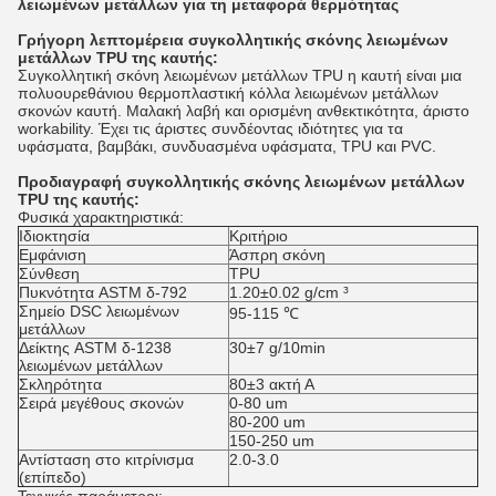
λειωμένων μετάλλων για τη μεταφορά θερμότητας
Γρήγορη λεπτομέρεια συγκολλητικής σκόνης λειωμένων
μετάλλων TPU της καυτής:
Συγκολλητική σκόνη λειωμένων μετάλλων TPU η καυτή είναι μια
πολυουρεθάνιου θερμοπλαστική κόλλα λειωμένων μετάλλων
σκονών καυτή. Μαλακή λαβή και ορισμένη ανθεκτικότητα, άριστο
workability. Έχει τις άριστες συνδέοντας ιδιότητες για τα
υφάσματα, βαμβάκι, συνδυασμένα υφάσματα, TPU και PVC.
Προδιαγραφή συγκολλητικής σκόνης λειωμένων μετάλλων
TPU της καυτής:
Φυσικά χαρακτηριστικά:
Ιδιοκτησία
Κριτήριο
Εμφάνιση
Άσπρη σκόνη
Σύνθεση
TPU
Πυκνότητα ASTM δ-792
1.20±0.02 g/cm ³
Σημείο DSC λειωμένων
95-115 ℃
μετάλλων
Δείκτης ASTM δ-1238
30±7 g/10min
λειωμένων μετάλλων
Σκληρότητα
80±3 ακτή Α
Σειρά μεγέθους σκονών
0-80 um
80-200 um
150-250 um
Αντίσταση στο κιτρίνισμα
2.0-3.0
(επίπεδο)