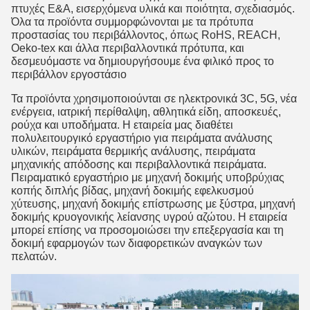
πτυχές Ε&Α, εισερχόμενα υλικά και ποιότητα, σχεδιασμός.
Όλα τα προϊόντα συμμορφώνονται με τα πρότυπα
προστασίας του περιβάλλοντος, όπως RoHS, REACH,
Oeko-tex και άλλα περιβαλλοντικά πρότυπα, και
δεσμευόμαστε να δημιουργήσουμε ένα φιλικό προς το
περιβάλλον εργοστάσιο
Τα προϊόντα χρησιμοποιούνται σε ηλεκτρονικά 3C, 5G, νέα
ενέργεια, ιατρική περίθαλψη, αθλητικά είδη, αποσκευές,
ρούχα και υποδήματα. Η εταιρεία μας διαθέτει
πολυλειτουργικό εργαστήριο για πειράματα ανάλυσης
υλικών, πειράματα θερμικής ανάλυσης, πειράματα
μηχανικής απόδοσης και περιβαλλοντικά πειράματα.
Πειραματικό εργαστήριο με μηχανή δοκιμής υποβρύχιας
κοπής διπλής βίδας, μηχανή δοκιμής εφελκυσμού
χύτευσης, μηχανή δοκιμής επίστρωσης με ξύστρα, μηχανή
δοκιμής κρυογονικής λείανσης υγρού αζώτου. Η εταιρεία
μπορεί επίσης να προσομοιώσει την επεξεργασία και τη
δοκιμή εφαρμογών των διαφορετικών αναγκών των
πελατών.