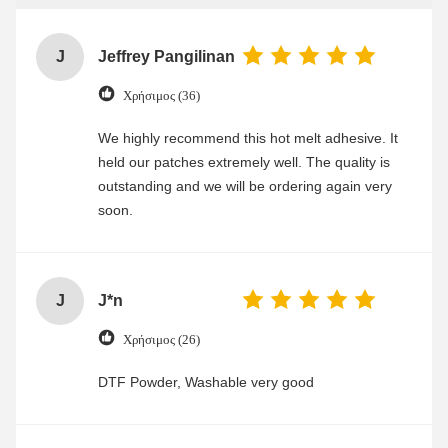
J
Jeffrey Pangilinan
Χρήσιμος (36)
We highly recommend this hot melt adhesive. It
held our patches extremely well. The quality is
outstanding and we will be ordering again very
soon.
J
J*n
Χρήσιμος (26)
DTF Powder, Washable very good