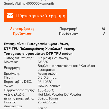
Supply Ability: 4000000kg/month
Πάρτε την καλύτερη τιμή
Λεπτομέρειες
Περιγραφή
Αξι
Προϊόντων
Προϊόντων
Αξι
Επισημαίνω:
Τυπογραφία υφασμάτων
,
DTF TPU Πολυουρεθάνη Χυτολιωτή σκόνη
,
Τυπογραφία υφασμάτων DTF TPU σκόνη
Τύπος εκτύπωσης::
Ψηφιακή εκτύπωση,
Μοντέλο:
DS220
Βαμβάκι, πολυεστέρας και άλλα υλικά
Εφαρμογή::
υφάσματος
Εμφάνιση:
Λευκή σκόνη
Πίεση:
0,3-0,5 mpa
Εύρος τήξης DSC:
95-105℃
Υλικό:
Πολυουρεθάνη
Θερμοκρασία τήξης:
130-150℃
Λέξεις-κλειδιά:
Hot Melt Powder Dtf Powder
Δείκτης ροής τήξης:
30±5g/10min
Πακέτο:
20 κιλά/σάκο
Δυνατότητα
Καλός