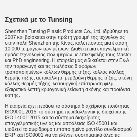
Σχετικά με το Tunsing
Shenzhen Tunsing Plastic Products Co., Ltd. ιδρύθηκε το
2007 και βρίσκεται στην πρώτη γραμμή της τεχνολογίας
στην πόλη Shenzhen της Κίνας, καλύπτοντας μια έκταση
10.000 τετραγωνικών μέτρων. Διαθέτει μια επαγγελματική
ομάδα τεχνολογίας πολυμερών με επικεφαλής τους Master
και PhD engineering. Η εταιρεία μας ειδικεύεται στην Ε&Α,
την παραγωγή και τις πωλήσεις διαφόρων
τροποποιημένων κόλλων θερμής τήξης, κόλλας κόλλας
θερμής τήξης, αυτοκόλλητη μεμβράνη θερμής τήξης, σκόνη
κόλλας θερμής τήξης, λειτουργική επίστρωση φιλμ,
εξαιρετικά λεπτή κρυογονική λείανση σκόνης και προϊόντα
κοπής.
Η εταιρεία έχει περάσει το σύστημα διαχείρισης ποιότητας
ISO9001:2015, το σύστημα περιβαλλοντικής διαχείρισης
ISO 14001:2015 και το σύστημα διαχείρισης
επαγγελματικής υγείας και ασφάλειας ISO 45001 και
υιοθετεί το αμφίδρομο τυποποιημένο μοντέλο συνδυασμού
ERP και ISO9001 για να ελέγχει συστηματικά όλες τις