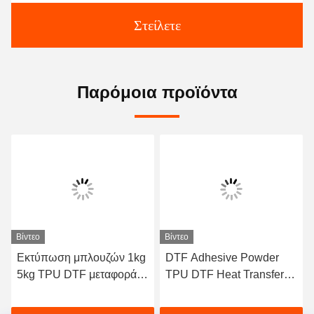
Στείλετε
Παρόμοια προϊόντα
Βίντεο
Βίντεο
Εκτύπωση μπλουζών 1kg
DTF Adhesive Powder
5kg TPU DTF μεταφορά
TPU DTF Heat Transfer
σκόνης κόλλημα σκόνη
Powder για εκτύπωση
καυτό τήξιμο
ενδυμάτων