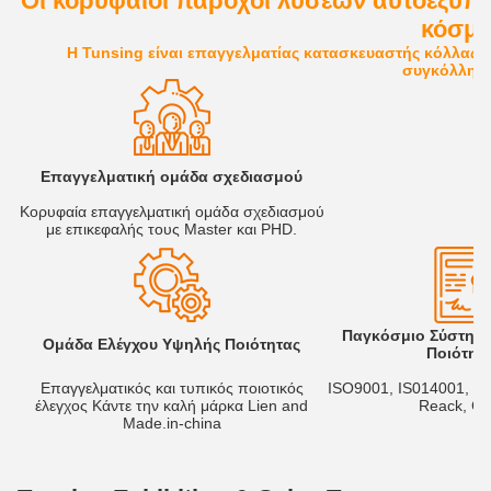
Οι κορυφαίοι πάροχοι λύσεων αυτοεξυπη
κόσμ
Η Tunsing είναι επαγγελματίας κατασκευαστής κόλλας θ
συγκόλλησ
Επαγγελματική ομάδα σχεδιασμού
Κορυφαία επαγγελματική ομάδα σχεδιασμού
με επικεφαλής τους Master και PHD.
Παγκόσμιο Σύστημα
Ομάδα Ελέγχου Υψηλής Ποιότητας
Ποιότητ
Επαγγελματικός και τυπικός ποιοτικός
ISO9001, IS014001, O
έλεγχος Κάντε την καλή μάρκα Lien and
Reack, C
Made.in-china