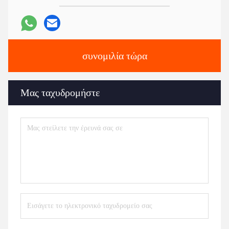
συνομιλία τώρα
Μας ταχυδρομήστε