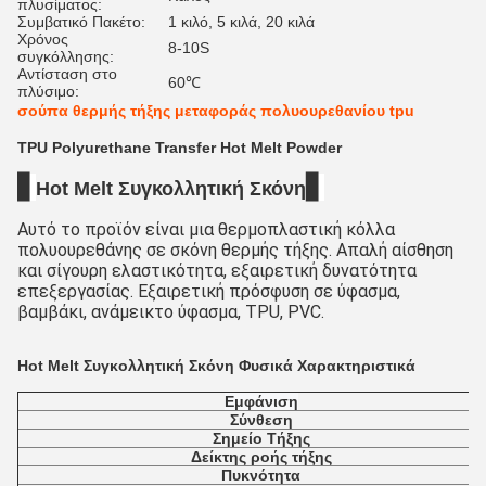
πλυσίματος:
Συμβατικό Πακέτο:
1 κιλό, 5 κιλά, 20 κιλά
Χρόνος
8-10S
συγκόλλησης:
Αντίσταση στο
60℃
πλύσιμο:
σούπα θερμής τήξης μεταφοράς πολυουρεθανίου tpu
TPU Polyurethane Transfer Hot Melt Powder
▋
▋
Hot Melt Συγκολλητική Σκόνη
Αυτό το προϊόν είναι μια θερμοπλαστική κόλλα 
πολυουρεθάνης σε σκόνη θερμής τήξης. Απαλή αίσθηση 
και σίγουρη ελαστικότητα, εξαιρετική δυνατότητα 
επεξεργασίας. Εξαιρετική πρόσφυση σε ύφασμα, 
βαμβάκι, ανάμεικτο ύφασμα, TPU, PVC.
Hot Melt Συγκολλητική Σκόνη Φυσικά Χαρακτηριστικά
Εμφάνιση
Σύνθεση
Σημείο Τήξης
Δείκτης ροής τήξης
Πυκνότητα