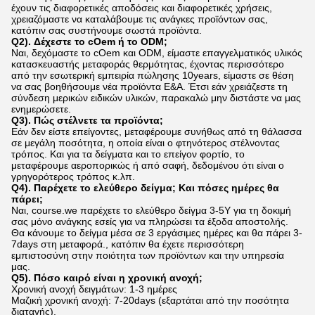
έχουν τις διαφορετικές αποδόσεις και διαφορετικές χρήσεις,
χρειαζόμαστε να καταλάβουμε τις ανάγκες προϊόντων σας,
κατόπιν σας συστήνουμε σωστά προϊόντα.
Q2). Δέχεστε το cOem ή το ODM;
Ναι, δεχόμαστε το cOem και ODM, είμαστε επαγγελματικός υλικός
κατασκευαστής μεταφοράς θερμότητας, έχοντας περισσότερο
από την εσωτερική εμπειρία πώλησης 10years, είμαστε σε θέση
να σας βοηθήσουμε νέα προϊόντα Ε&Α. Έτσι εάν χρειάζεστε τη
σύνδεση μερικών ειδικών υλικών, παρακαλώ μην διστάστε να μας
ενημερώσετε.
Q3). Πώς στέλνετε τα προϊόντα;
Εάν δεν είστε επείγοντες, μεταφέρουμε συνήθως από τη θάλασσα
σε μεγάλη ποσότητα, η οποία είναι ο φτηνότερος στέλνοντας
τρόπος. Και για τα δείγματα και το επείγον φορτίο, το
μεταφέρουμε αεροπορικώς ή από σαφή, δεδομένου ότι είναι ο
γρηγορότερος τρόπος κ.λπ.
Q4). Παρέχετε το ελεύθερο δείγμα; Και πόσες ημέρες θα
πάρει;
Ναι, course.we παρέχετε το ελεύθερο δείγμα 3-5Y για τη δοκιμή
σας μόνο ανάγκης εσείς για να πληρώσει τα έξοδα αποστολής.
Θα κάνουμε το δείγμα μέσα σε 3 εργάσιμες ημέρες και θα πάρει 3-
7days στη μεταφορά., κατόπιν θα έχετε περισσότερη
εμπιστοσύνη στην ποιότητα των προϊόντων και την υπηρεσία
μας.
Q5). Πόσο καιρό είναι η χρονική ανοχή;
Χρονική ανοχή δειγμάτων: 1-3 ημέρες
Μαζική χρονική ανοχή: 7-20days (εξαρτάται από την ποσότητα
διαταγής).