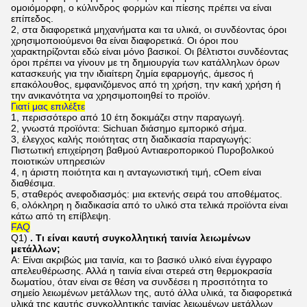
ομοιόμορφη, ο κύλινδρος φορμών και πίεσης πρέπει να είναι
επίπεδος.
2, στα διαφορετικά μηχανήματα και τα υλικά, οι συνδέοντας όροι
χρησιμοποιούμενοι θα είναι διαφορετικά. Οι όροι που
χαρακτηρίζονται εδώ είναι μόνο βασικοί. Οι βέλτιστοι συνδέοντας
όροι πρέπει να γίνουν με τη δημιουργία των κατάλληλων όρων
κατασκευής για την ιδιαίτερη ζημία εφαρμογής, άμεσος ή
επακόλουθος, εμφανιζόμενος από τη χρήση, την κακή χρήση ή
την ανικανότητα να χρησιμοποιηθεί το προϊόν.
Γιατί μας επιλέξτε
1, περισσότερο από 10 έτη δοκιμάζει στην παραγωγή.
2, γνωστά προϊόντα: Sichuan διάσημο εμπορικό σήμα.
3, έλεγχος καλής ποιότητας στη διαδικασία παραγωγής:
Πιστωτική επιχείρηση βαθμού Αντιαεροπορικού Πυροβολικού
ποιοτικών υπηρεσιών
4, η άριστη ποιότητα και η ανταγωνιστική τιμή, cOem είναι
διαθέσιμα.
5, σταθερός ανεφοδιασμός: μια εκτενής σειρά του αποθέματος.
6, ολόκληρη η διαδικασία από το υλικό στα τελικά προϊόντα είναι
κάτω από τη επίβλεψη.
FAQ
Q1)
. Τι είναι καυτή συγκολλητική ταινία λειωμένων
μετάλλων;
Α: Είναι ακριβώς μια ταινία, και το βασικό υλικό είναι έγγραφο
απελευθέρωσης. Αλλά η ταινία είναι στερεά στη θερμοκρασία
δωματίου, όταν είναι σε θέση να συνδέσει η προσιτότητα το
σημείο λειωμένων μετάλλων της, αυτό άλλα υλικά, τα διαφορετικά
υλικά της καυτής συγκολλητικής ταινίας λειωμένων μετάλλων