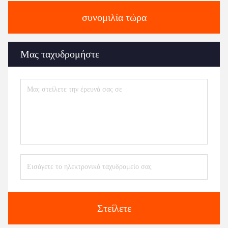
συνομιλία τώρα
Μας ταχυδρομήστε
Στείλετε