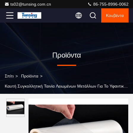
ts02@tunsing.com.cn
86-755-8996-0062
Κουβέντα
Προϊόντα
Σπίτι
>
Προϊόντα
>
Καυτή Συγκολλητική Ταινία Λειωμένων Μετάλλων Για Το Υφαντικό Ύ
>
Ισχυρή ταινία κόλλας λειωμένων μετάλλων προσκόλλησης
καυτή, κόλλα ταινιών κόλλας για το μπάλωμα κεντητικής