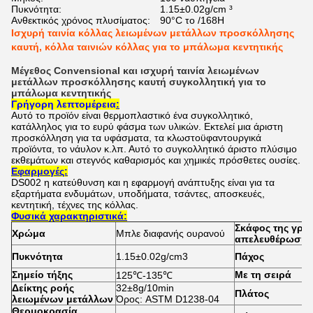
Πυκνότητα:
1.15±0.02g/cm ³
Ανθεκτικός χρόνος πλυσίματος:
90°C το /168H
Ισχυρή ταινία κόλλας λειωμένων μετάλλων προσκόλλησης
καυτή, κόλλα ταινιών κόλλας για το μπάλωμα κεντητικής
Μέγεθος Convensional και ισχυρή ταινία λειωμένων
μετάλλων προσκόλλησης καυτή συγκολλητική για το
μπάλωμα κεντητικής
Γρήγορη λεπτομέρεια
:
Αυτό το προϊόν είναι θερμοπλαστικό ένα συγκολλητικό,
κατάλληλος για το ευρύ φάσμα των υλικών. Εκτελεί μια άριστη
προσκόλληση για τα υφάσματα, τα κλωστοϋφαντουργικά
προϊόντα, το νάυλον κ.λπ. Αυτό το συγκολλητικό άριστο πλύσιμο
εκθεμάτων και στεγνός καθαρισμός και χημικές πρόσθετες ουσίες.
Εφαρμογές:
DS002 η κατεύθυνση και η εφαρμογή ανάπτυξης είναι για τα
εξαρτήματα ενδυμάτων, υποδήματα, τσάντες, αποσκευές,
κεντητική, τέχνες της κόλλας.
Φυσικά χαρακτηριστικά:
Σκάφος της γρα
Χρώμα
Μπλε διαφανής ουρανού
απελευθέρωσης
Πυκνότητα
1.15±0.02g/cm3
Πάχος
Σημείο τήξης
Με τη σειρά
125℃-135℃
Δείκτης ροής
32±8g/10min
Πλάτος
λειωμένων μετάλλων
Όρος: ASTM D1238-04
Θερμοκρασία