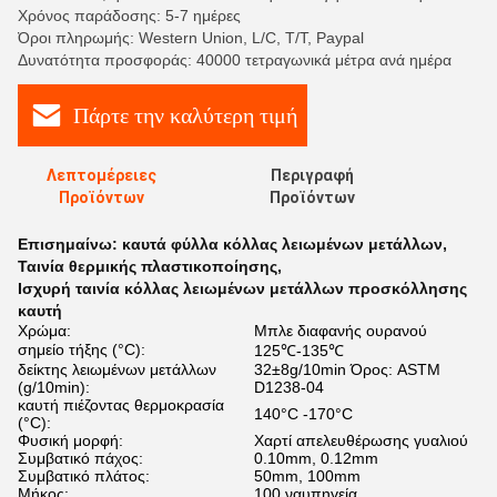
Χρόνος παράδοσης: 5-7 ημέρες
Όροι πληρωμής: Western Union, L/C, T/T, Paypal
Δυνατότητα προσφοράς: 40000 τετραγωνικά μέτρα ανά ημέρα
Πάρτε την καλύτερη τιμή
Λεπτομέρειες
Περιγραφή
Προϊόντων
Προϊόντων
Επισημαίνω:
καυτά φύλλα κόλλας λειωμένων μετάλλων
,
Ταινία θερμικής πλαστικοποίησης
,
Ισχυρή ταινία κόλλας λειωμένων μετάλλων προσκόλλησης
καυτή
Χρώμα:
Μπλε διαφανής ουρανού
σημείο τήξης (°C):
125℃-135℃
δείκτης λειωμένων μετάλλων
32±8g/10min Όρος: ASTM
(g/10min):
D1238-04
καυτή πιέζοντας θερμοκρασία
140°C -170°C
(°C):
Φυσική μορφή:
Χαρτί απελευθέρωσης γυαλιού
Συμβατικό πάχος:
0.10mm, 0.12mm
Συμβατικό πλάτος:
50mm, 100mm
Μήκος:
100 ναυπηγεία