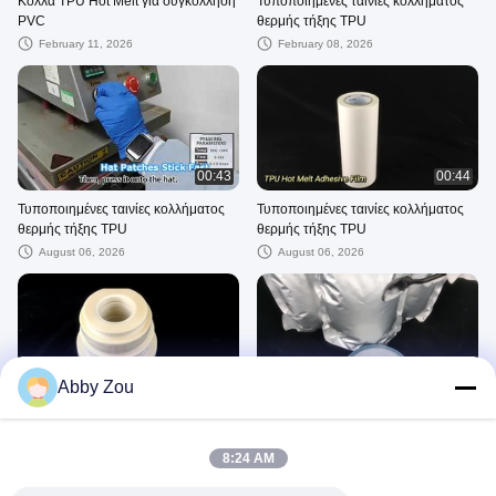
Κόλλα TPU Hot Melt για συγκόλληση
Τυποποιημένες ταινίες κολλήματος
PVC
θερμής τήξης TPU
February 11, 2026
February 08, 2026
00:43
00:44
Τυποποιημένες ταινίες κολλήματος
Τυποποιημένες ταινίες κολλήματος
θερμής τήξης TPU
θερμής τήξης TPU
August 06, 2026
August 06, 2026
00:44
00:43
Abby Zou
DS0262
1 κιλά DS220
August 06, 2026
August 06, 2026
8:24 AM