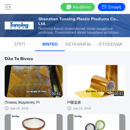
Κουβέντα
Επαφή
Shenzhen Tunsing Plastic Products Co.,
Ltd.
Ποιότητα Καυτή συγκολλητική ταινία λειωμένων
μετάλλων, Συγκολλητική ταινία λειωμένων μετάλλων
TPU καυτή κατασκευαστής από την Κίνα
ΣΠΊΤΙ
ΒΊΝΤΕΟ
ΛΊΣΤΑ ΑΝΑΠΑΡΑΓΩΓΉΣ
ΙΣΤΟΣΕΛΊΔΑ
Όλα Τα Βίντεο
00:41
00:41
Πίνακας θέρμανσης PI
PI覆盖膜
July 16, 2026
July 15, 2026