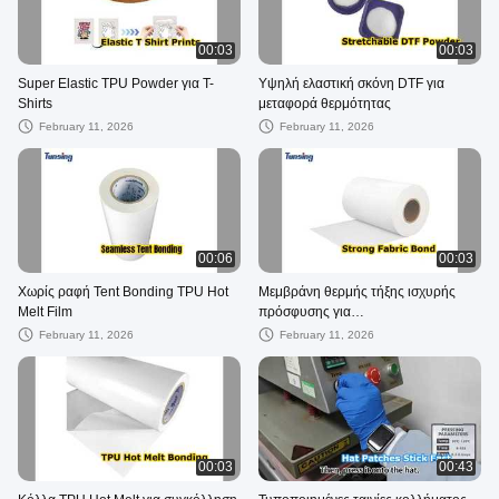
00:03
00:03
Super Elastic TPU Powder για T-
Υψηλή ελαστική σκόνη DTF για
Shirts
μεταφορά θερμότητας
February 11, 2026
February 11, 2026
00:06
00:03
Χωρίς ραφή Tent Bonding TPU Hot
Μεμβράνη θερμής τήξης ισχυρής
Melt Film
πρόσφυσης για
κλωστοϋφαντουργικά προϊόντα
February 11, 2026
February 11, 2026
00:03
00:43