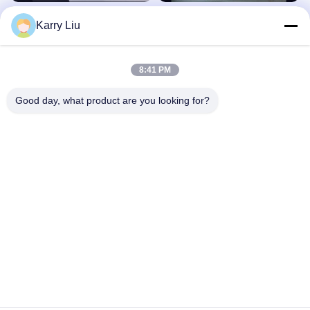
PE+Ύφασμα
Ακρυλικό αυτοκόλλητο Hot Melt Glue
Karry Liu
Rhinestone Αυτοκόλλητη ταινία
胶膜
ευαίσθητη στην πίεση
Άλλα Βίντεο
March 15, 2023
April 08, 2021
8:41 PM
Good day, what product are you looking for?
00:45
00:45
DS001TS Φόρμα κολλήματος θερμής
DS0262
τήξης
胶带
胶膜
April 20, 2023
August 03, 2020
00:45
00:46
Ελαφριά ταινία ενεργοποίησης
DS1701 PET μεμβράνη μεταφοράς