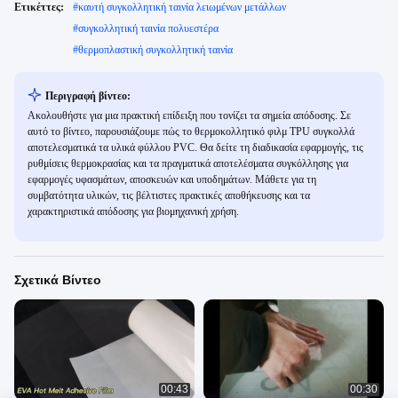
Ετικέττες:
#
καυτή συγκολλητική ταινία λειωμένων μετάλλων
#
συγκολλητική ταινία πολυεστέρα
#
θερμοπλαστική συγκολλητική ταινία
Περιγραφή βίντεο:
Ακολουθήστε για μια πρακτική επίδειξη που τονίζει τα σημεία απόδοσης. Σε
αυτό το βίντεο, παρουσιάζουμε πώς το θερμοκολλητικό φιλμ TPU συγκολλά
αποτελεσματικά τα υλικά φύλλου PVC. Θα δείτε τη διαδικασία εφαρμογής, τις
ρυθμίσεις θερμοκρασίας και τα πραγματικά αποτελέσματα συγκόλλησης για
εφαρμογές υφασμάτων, αποσκευών και υποδημάτων. Μάθετε για τη
συμβατότητα υλικών, τις βέλτιστες πρακτικές αποθήκευσης και τα
χαρακτηριστικά απόδοσης για βιομηχανική χρήση.
Σχετικά Βίντεο
00:43
00:30